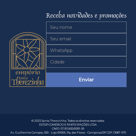
Receba novidades e promoções
© 2025 Santa Therezinha. Todos os direitos reservados.
ESTDP COMÉRCIO E PARTICIPAÇÕES LTDA
CNPJ: 07.913.830/0001-59
Av. Guilherme Campos, 500 - Loja RX005, Pq. das Flores - Campinas/SP CEP: 13087-970