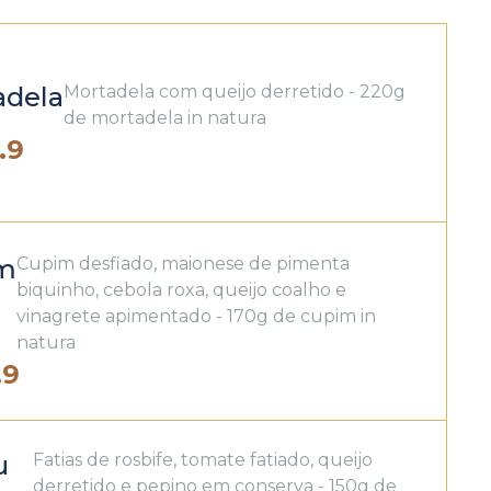
adela
Mortadela com queijo derretido - 220g
de mortadela in natura
.9
m
Cupim desfiado, maionese de pimenta
biquinho, cebola roxa, queijo coalho e
vinagrete apimentado - 170g de cupim in
natura
.9
u
Fatias de rosbife, tomate fatiado, queijo
derretido e pepino em conserva - 150g de