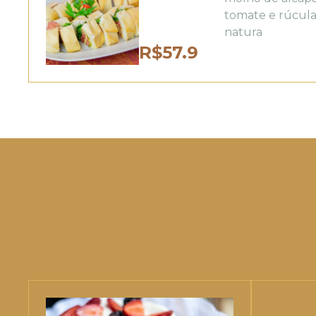
tomate e rúcula 
natura
R$
57.9