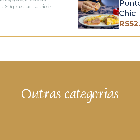
Pont
- 60g de carpaccio in
Chic
R$
52
Outras categorias