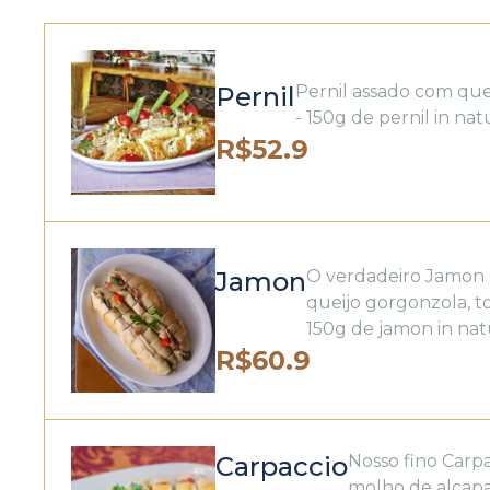
Pernil
Pernil assado com que
- 150g de pernil in nat
R$
52.9
Jamon
O verdadeiro Jamon 
queijo gorgonzola, t
150g de jamon in nat
R$
60.9
Carpaccio
Nosso fino Car
molho de alcapa