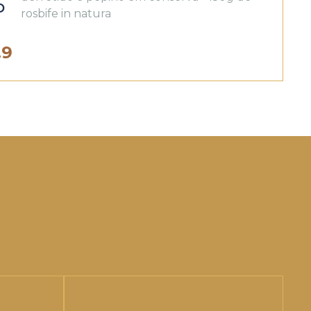
o
rosbife in natura
.9