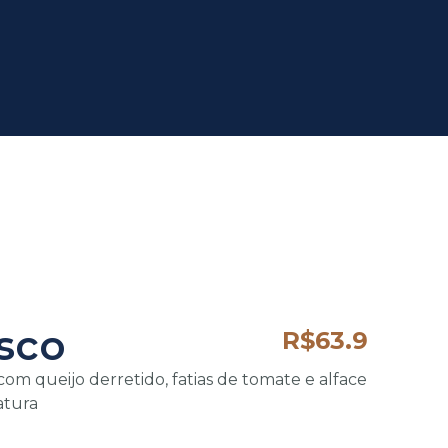
sco
R$
63.9
com queijo derretido, fatias de tomate e alface
natura