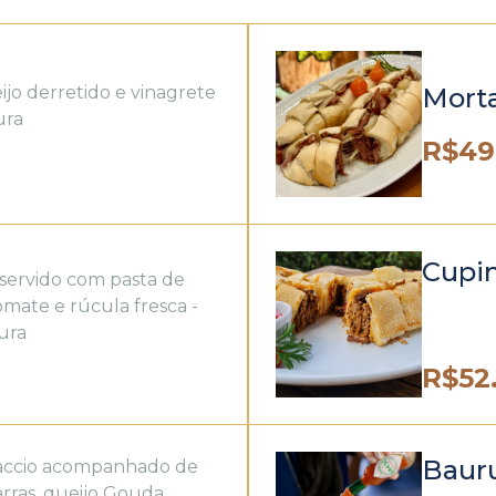
ijo derretido e vinagrete
Mort
ura
R$
49
Cupi
servido com pasta de
omate e rúcula fresca -
ura
R$
52
Baur
paccio acompanhado de
rras, queijo Gouda,