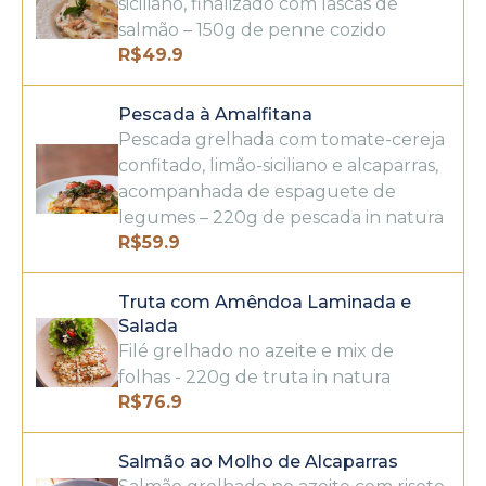
siciliano, finalizado com lascas de
salmão – 150g de penne cozido
R$
49.9
Pescada à Amalfitana
Pescada grelhada com tomate-cereja
confitado, limão-siciliano e alcaparras,
acompanhada de espaguete de
legumes – 220g de pescada in natura
R$
59.9
Truta com Amêndoa Laminada e
Salada
Filé grelhado no azeite e mix de
folhas - 220g de truta in natura
R$
76.9
Salmão ao Molho de Alcaparras