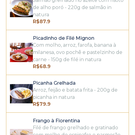
Salmão grelhado no azeite com risoto
de alho poró - 220g de salmão in
natura
R$
87.9
Picadinho de Filé Mignon
Com molho, arroz, farofa, banana à
milanesa, ovo pochê e pastelzinho de
carne - 150g de filé in natura
R$
68.9
Picanha Grelhada
Arroz, feijão e batata frita - 200g de
picanha in natura
R$
79.9
Frango à Fiorentina
Filé de frango grelhado e gratinado
com molho de espinafre e parmesão,