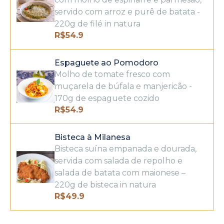
servido com arroz e purê de batata -
220g de filé in natura
R$
54.9
Espaguete ao Pomodoro
Molho de tomate fresco com
muçarela de búfala e manjericão -
170g de espaguete cozido
R$
54.9
Bisteca à Milanesa
Bisteca suína empanada e dourada,
servida com salada de repolho e
salada de batata com maionese –
220g de bisteca in natura
R$
49.9