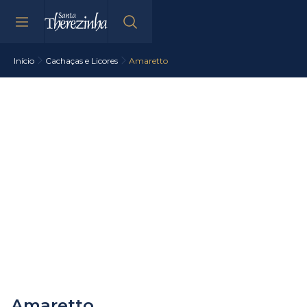
Início
Cachaças e Licores
Amaretto
Amaretto