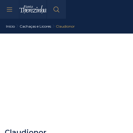
Início
Cachaças e Licores
Claudionor
Claudionor