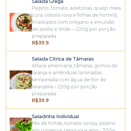
Salada Grega
Pepino, tomate, azeitonas, queijo meia
cura, cebola roxa e folhas de hortelã,
finalizados com orégano e emulsão
de azeite e limão – 220g por porção
preparada
R$
39.9
Salada Cítrica de Tâmaras
Alface americana, tâmaras, gomos de
laranja e amêndoas laminadas,
temperada com água de flor de
laranjeira – 220g por porção
preparada
R$
39.9
Saladinha Individual
Mix de folhas, tomate cereja, pepino
em conserva, cenoura e aipo - 200g