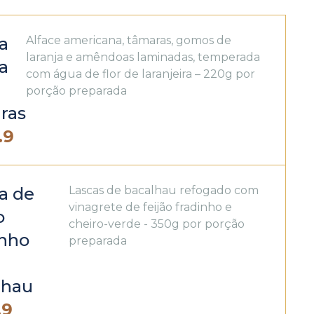
a
Alface americana, tâmaras, gomos de
laranja e amêndoas laminadas, temperada
ca
com água de flor de laranjeira – 220g por
porção preparada
ras
.9
a de
Lascas de bacalhau refogado com
vinagrete de feijão fradinho e
o
cheiro-verde - 350g por porção
inho
preparada
lhau
.9