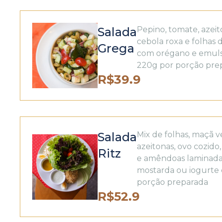
Salada
Pepino, tomate, azeit
cebola roxa e folhas d
Grega
com orégano e emulsã
220g por porção pre
R$
39.9
Salada
Mix de folhas, maçã v
azeitonas, ovo cozido
Ritz
e amêndoas laminada
mostarda ou iogurte 
porção preparada
R$
52.9