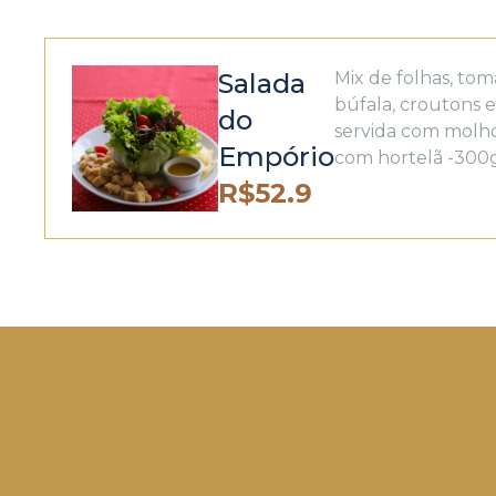
Salada
Mix de folhas, to
búfala, croutons 
do
servida com molh
Empório
com hortelã -300
R$
52.9