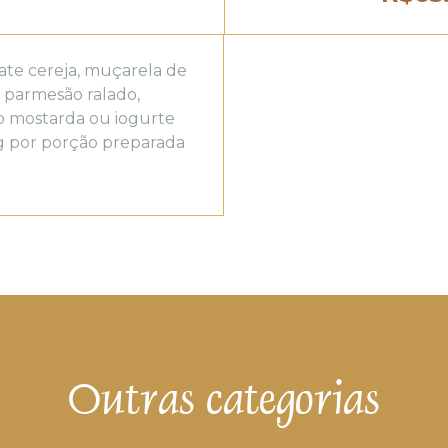
mate cereja, muçarela de
e parmesão ralado,
o mostarda ou iogurte
g por porção preparada
Outras categorias