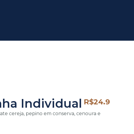
nha Individual
R$
24.9
mate cereja, pepino em conserva, cenoura e