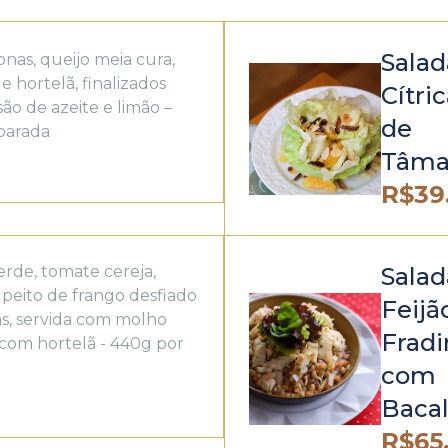
Salad
onas, queijo meia cura,
e hortelã, finalizados
Cítri
o de azeite e limão –
de
parada
Tâma
R$
39
erde, tomate cereja,
Salad
, peito de frango desfiado
Feijã
s, servida com molho
Frad
com hortelã - 440g por
com
Baca
R$
65