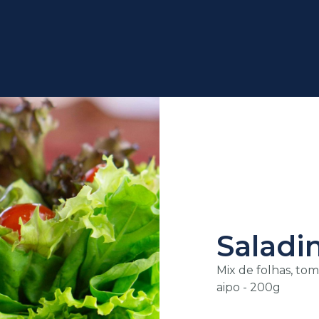
Saladi
Mix de folhas, to
aipo - 200g