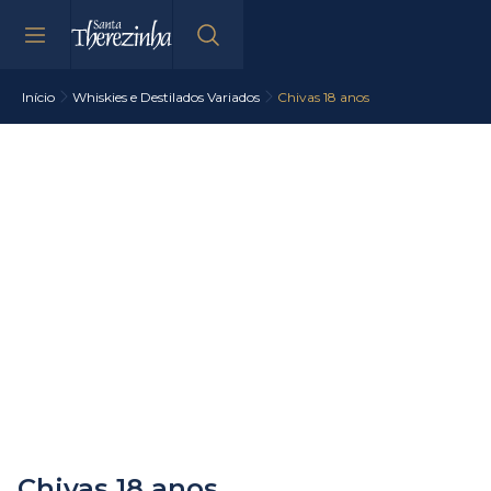
Início
Whiskies e Destilados Variados
Chivas 18 anos
Chivas 18 anos