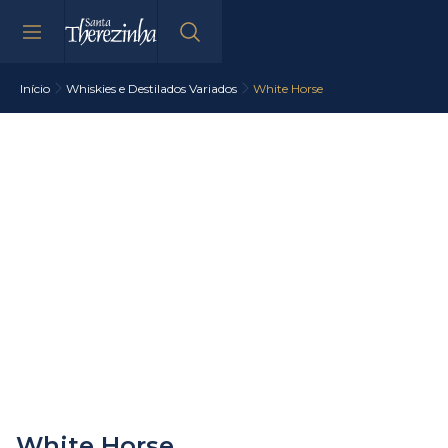
Início
Whiskies e Destilados Variados
White Horse
White Horse