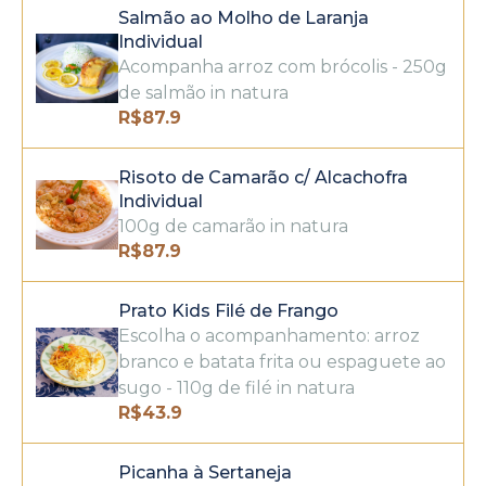
Salmão ao Molho de Laranja
Individual
Acompanha arroz com brócolis - 250g
de salmão in natura
R$
87.9
Risoto de Camarão c/ Alcachofra
Individual
100g de camarão in natura
R$
87.9
Prato Kids Filé de Frango
Escolha o acompanhamento: arroz
branco e batata frita ou espaguete ao
sugo - 110g de filé in natura
R$
43.9
Picanha à Sertaneja