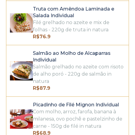
Truta com Amêndoa Laminada e
Salada Individual
Filé grelhado no azeite e mix de
folhas - 220g de truta in natura
R$
76.9
Salmão ao Molho de Alcaparras
Individual
Salmão grelhado no azeite com risoto
de alho poró - 220g de salmão in
natura
R$
87.9
Picadinho de Filé Mignon Individual
Com molho, arroz, farofa, banana à
milanesa, ovo pochê e pastelzinho de
carne - 150g de filé in natura
R$
68.9