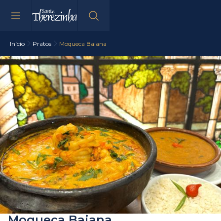
Início
Pratos
Moqueca Baiana
Moqueca Baiana