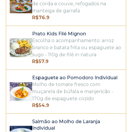
de corda e couve, refogados na
manteiga de garrafa
R$
76.9
Prato Kids Filé Mignon
Escolha o acompanhamento: arroz
branco e batata frita ou espaguete ao
sugo - 110g de filé in natura
R$
57.9
Espaguete ao Pomodoro Individual
Molho de tomate fresco com
muçarela de búfala e manjericão -
170g de espaguete cozido
R$
54.9
Salmão ao Molho de Laranja
Individual