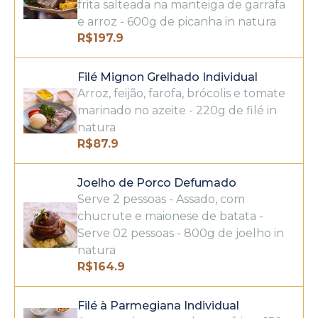
frita salteada na manteiga de garrafa
e arroz - 600g de picanha in natura
R$
197.9
Filé Mignon Grelhado Individual
Arroz, feijão, farofa, brócolis e tomate
marinado no azeite - 220g de filé in
natura
R$
87.9
Joelho de Porco Defumado
Serve 2 pessoas - Assado, com
chucrute e maionese de batata -
Serve 02 pessoas - 800g de joelho in
natura
R$
164.9
Filé à Parmegiana Individual