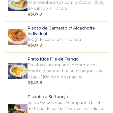
Acompanha arroz com brócolis - 250g
de salmão in natura
R$
87.9
Risoto de Camarão c/ Alcachofra
Individual
100g de camarão in natura
R$
87.9
Prato Kids Filé de Frango
Escolha o acompanhamento: arroz
branco e batata frita ou espaguete ao
sugo - 110g de filé in natura
R$
43.9
Picanha à Sertaneja
Serve 02 pessoas - Acompanha farofa
de feijão de corda c/ couve, mandioca