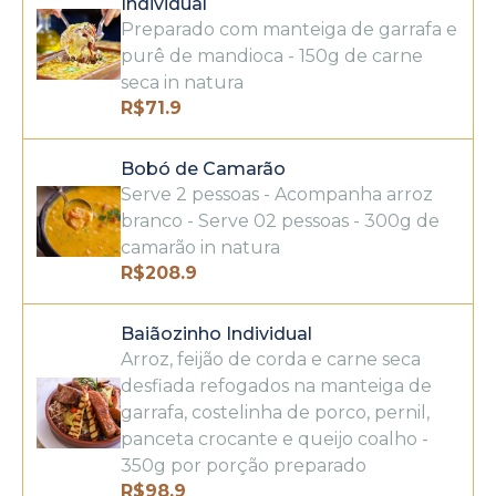
Individual
Preparado com manteiga de garrafa e
purê de mandioca - 150g de carne
seca in natura
R$
71.9
Bobó de Camarão
Serve 2 pessoas - Acompanha arroz
branco - Serve 02 pessoas - 300g de
camarão in natura
R$
208.9
Baiãozinho Individual
Arroz, feijão de corda e carne seca
desfiada refogados na manteiga de
garrafa, costelinha de porco, pernil,
panceta crocante e queijo coalho -
350g por porção preparado
R$
98.9