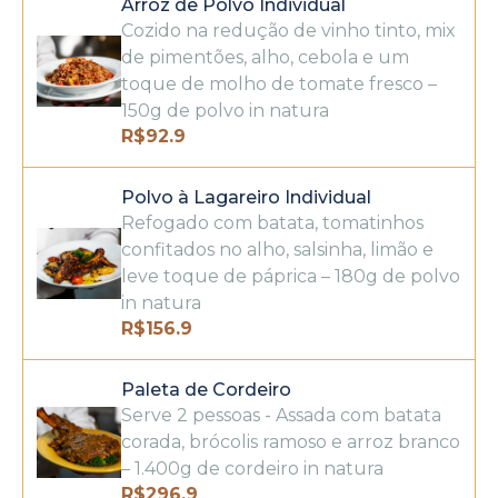
Arroz de Polvo Individual
Cozido na redução de vinho tinto, mix
de pimentões, alho, cebola e um
toque de molho de tomate fresco –
150g de polvo in natura
R$
92.9
Polvo à Lagareiro Individual
Refogado com batata, tomatinhos
confitados no alho, salsinha, limão e
leve toque de páprica – 180g de polvo
in natura
R$
156.9
Paleta de Cordeiro
Serve 2 pessoas - Assada com batata
corada, brócolis ramoso e arroz branco
– 1.400g de cordeiro in natura
R$
296.9