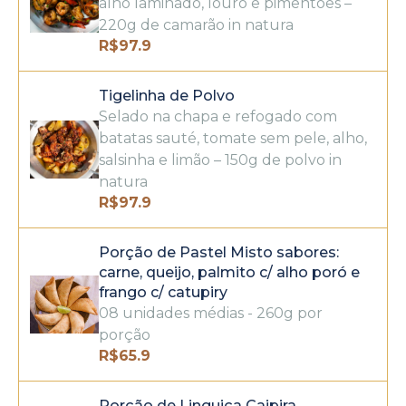
alho laminado, louro e pimentões –
220g de camarão in natura
R$
97.9
Tigelinha de Polvo
Selado na chapa e refogado com
batatas sauté, tomate sem pele, alho,
salsinha e limão – 150g de polvo in
natura
R$
97.9
Porção de Pastel Misto sabores:
carne, queijo, palmito c/ alho poró e
frango c/ catupiry
08 unidades médias - 260g por
porção
R$
65.9
Porção de Linguiça Caipira