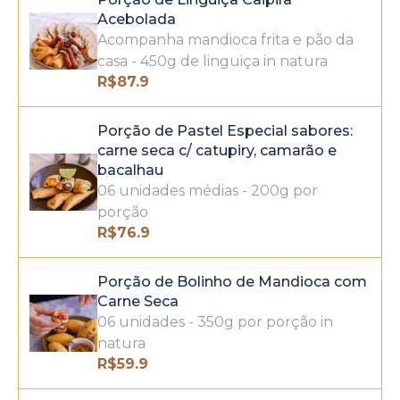
Acebolada
Acompanha mandioca frita e pão da
casa - 450g de linguiça in natura
R$
87.9
Porção de Pastel Especial sabores:
carne seca c/ catupiry, camarão e
bacalhau
06 unidades médias - 200g por
porção
R$
76.9
Porção de Bolinho de Mandioca com
Carne Seca
06 unidades - 350g por porção in
natura
R$
59.9