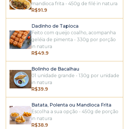
mandioca frita - 450g de filé in natura
R$
91.9
Dadinho de Tapioca
Feito com queijo coalho, acompanha
geléia de pimenta - 330g por porção
in natura
R$
49.9
Bolinho de Bacalhau
01 unidade grande - 130g por unidade
in natura
R$
39.9
Batata, Polenta ou Mandioca Frita
Escolha a sua opção - 450g de porção
in natura
R$
38.9