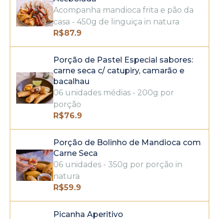
Acompanha mandioca frita e pão da
casa - 450g de linguiça in natura
R$
87.9
Porção de Pastel Especial sabores:
carne seca c/ catupiry, camarão e
bacalhau
06 unidades médias - 200g por
porção
R$
76.9
Porção de Bolinho de Mandioca com
Carne Seca
06 unidades - 350g por porção in
natura
R$
59.9
Picanha Aperitivo