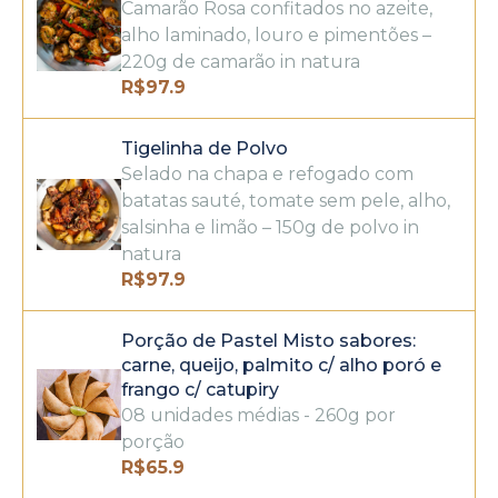
Camarão Rosa confitados no azeite,
alho laminado, louro e pimentões –
220g de camarão in natura
R$
97.9
Tigelinha de Polvo
Selado na chapa e refogado com
batatas sauté, tomate sem pele, alho,
salsinha e limão – 150g de polvo in
natura
R$
97.9
Porção de Pastel Misto sabores:
carne, queijo, palmito c/ alho poró e
frango c/ catupiry
08 unidades médias - 260g por
porção
R$
65.9