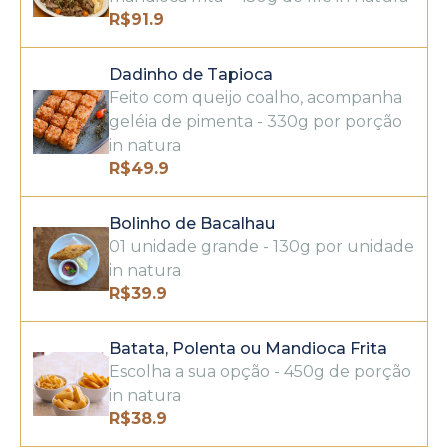
R$
91.9
Dadinho de Tapioca
Feito com queijo coalho, acompanha
geléia de pimenta - 330g por porção
in natura
R$
49.9
Bolinho de Bacalhau
01 unidade grande - 130g por unidade
in natura
R$
39.9
Batata, Polenta ou Mandioca Frita
Escolha a sua opção - 450g de porção
in natura
R$
38.9