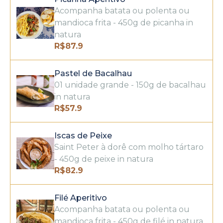
Acompanha batata ou polenta ou
mandioca frita - 450g de picanha in
natura
R$
87.9
Pastel de Bacalhau
01 unidade grande - 150g de bacalhau
in natura
R$
57.9
Iscas de Peixe
Saint Peter à dorê com molho tártaro
- 450g de peixe in natura
R$
82.9
Filé Aperitivo
Acompanha batata ou polenta ou
mandioca frita - 450g de filé in natura